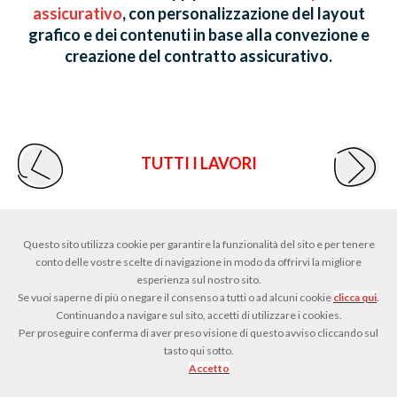
assicurativo
, con personalizzazione del layout
grafico e dei contenuti in base alla convezione e
creazione del contratto assicurativo.
TUTTI I LAVORI
Questo sito utilizza cookie per garantire la funzionalità del sito e per tenere
conto delle vostre scelte di navigazione in modo da offrirvi la migliore
esperienza sul nostro sito.
© 2018 - MONFORTE S.R.L. P. IVA 00145720140
Se vuoi saperne di più o negare il consenso a tutti o ad alcuni cookie
clicca qui
.
LAVORA CON NOI
CONTATTI
PRIVACY
Continuando a navigare sul sito, accetti di utilizzare i cookies.
Per proseguire conferma di aver preso visione di questo avviso cliccando sul
tasto qui sotto.
Accetto