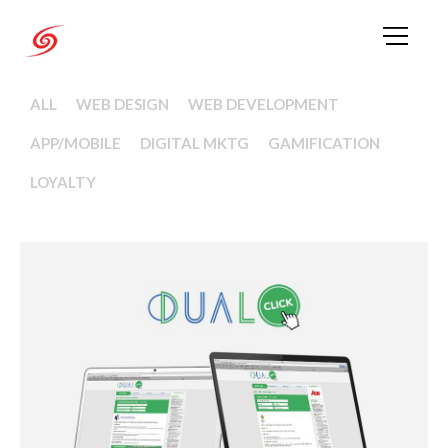
ALL
WEB DESIGN
WEB DEVELOPMENT
APP/MOBILE
DIGITAL MKTG
GAMIFICATION
LOYALTY